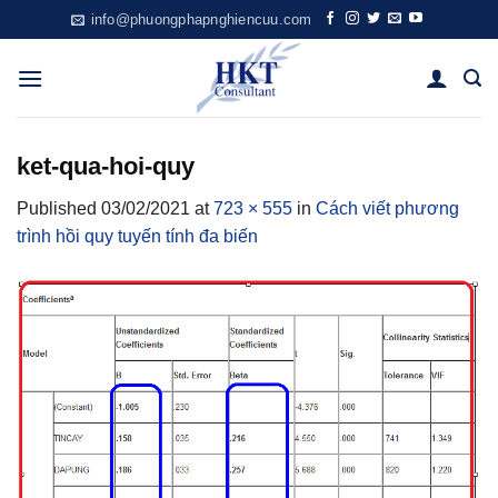
Skip
info@phuongphapnghiencuu.com
to
content
ket-qua-hoi-quy
Published
03/02/2021
at
723 × 555
in
Cách viết phương
trình hồi quy tuyến tính đa biến