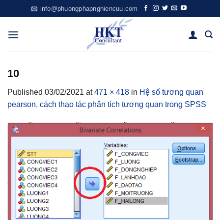
Skip
info@phuongphapnghiencuu.com
to
content
10
Published
03/02/2021
at
471 × 418
in
Hệ số tương quan
pearson, cách thao tác phân tích tương quan trong SPSS