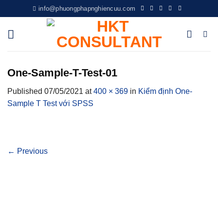
Skip
info@phuongphapnghiencuu.com
to
content
One-Sample-T-Test-01
Published
07/05/2021
at
400 × 369
in
Kiểm định One-
Sample T Test với SPSS
←
Previous