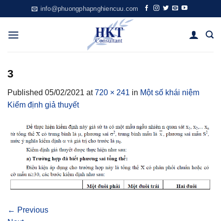
Skip
info@phuongphapnghiencuu.com
to
content
3
Published
05/02/2021
at
720 × 241
in
Một số khái niệm
Kiểm định giả thuyết
←
Previous