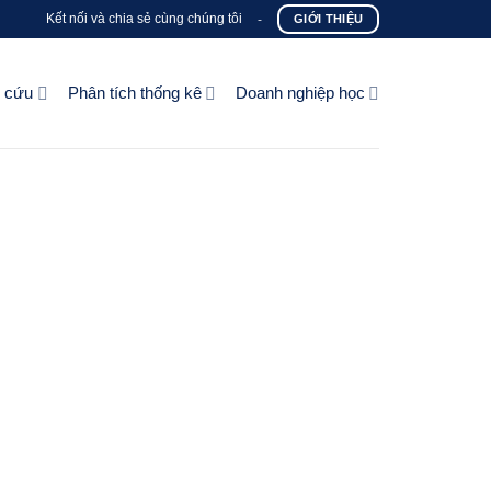
Kết nối và chia sẻ cùng chúng tôi
-
GIỚI THIỆU
n cứu
Phân tích thống kê
Doanh nghiệp học