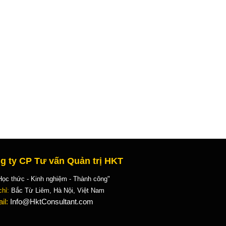
g ty CP Tư vấn Quản trị HKT
 thức - Kinh nghiệm - Thành công"
chỉ:
Bắc Từ Liêm, Hà Nội, Việt Nam
il:
Info@HktConsultant.com