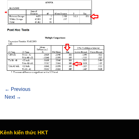
←
Previous
Next
→
Kênh kiến thức HKT