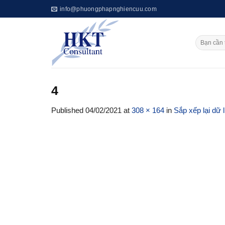
Skip
info@phuongphapnghiencuu.com
to
content
4
Published
04/02/2021
at
308 × 164
in
Sắp xếp lại dữ l