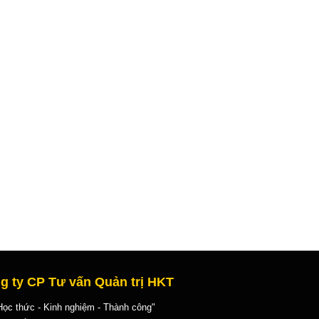
g ty CP Tư vấn Quản trị HKT
 thức - Kinh nghiệm - Thành công"