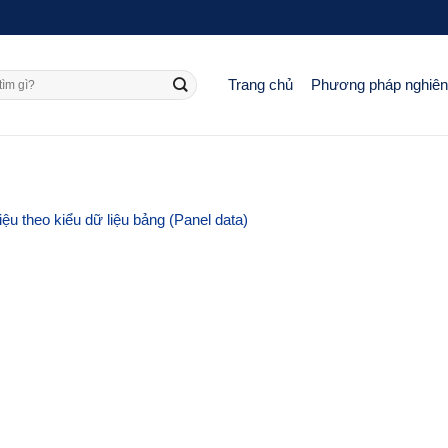
Trang chủ
Phương pháp nghiê
iệu theo kiểu dữ liệu bảng (Panel data)