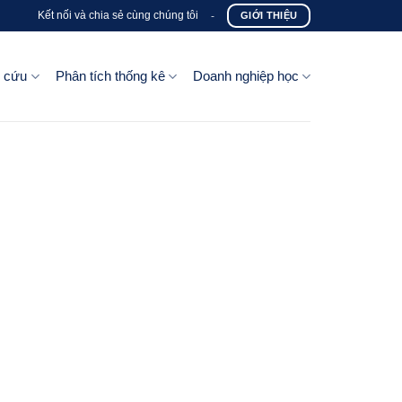
Kết nối và chia sẻ cùng chúng tôi
-
GIỚI THIỆU
n cứu
Phân tích thống kê
Doanh nghiệp học