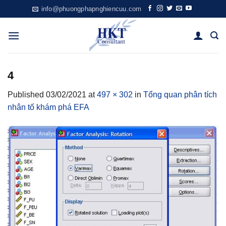
Skip
info@phuongphapnghiencuu.com
to
content
4
Published
03/02/2021
at
497 × 302
in
Tổng quan phân tích
nhân tố khám phá EFA