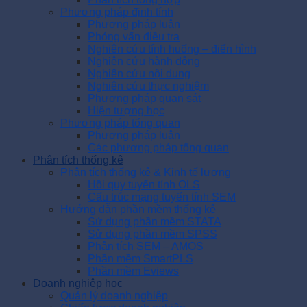
Phương pháp định tính
Phương pháp luận
Phỏng vấn điều tra
Nghiên cứu tính huống – điển hình
Nghiên cứu hành động
Nghiên cứu nội dung
Nghiên cứu thực nghiệm
Phương pháp quan sát
Hiện tượng học
Phương pháp tổng quan
Phương pháp luận
Các phương pháp tổng quan
Phân tích thống kê
Phân tích thống kê & Kinh tế lượng
Hồi quy tuyến tính OLS
Cấu trúc mạng tuyến tính SEM
Hướng dẫn phần mềm thống kê
Sử dụng phần mềm STATA
Sử dụng phần mềm SPSS
Phân tích SEM – AMOS
Phần mềm SmartPLS
Phần mềm Eviews
Doanh nghiệp học
Quản lý doanh nghiệp