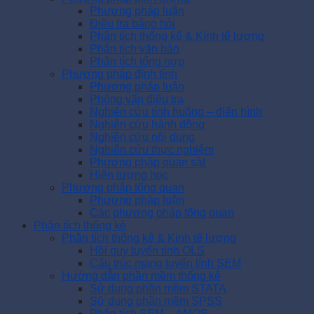
Phương pháp luận
Điều tra bảng hỏi
Phân tích thống kê & Kinh tế lượng
Phân tích văn bản
Phân tích tổng hợp
Phương pháp định tính
Phương pháp luận
Phỏng vấn điều tra
Nghiên cứu tính huống – điển hình
Nghiên cứu hành động
Nghiên cứu nội dung
Nghiên cứu thực nghiệm
Phương pháp quan sát
Hiện tượng học
Phương pháp tổng quan
Phương pháp luận
Các phương pháp tổng quan
Phân tích thống kê
Phân tích thống kê & Kinh tế lượng
Hồi quy tuyến tính OLS
Cấu trúc mạng tuyến tính SEM
Hướng dẫn phần mềm thống kê
Sử dụng phần mềm STATA
Sử dụng phần mềm SPSS
Phân tích SEM – AMOS