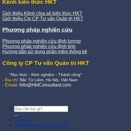
Kênh kiến thức HKT
Giới thiệu Kênh chia sẻ kiến thức HKT
Giới thiệu Cty CP Tư vấn Quản trị HKT
Phương pháp nghiên cứu
Phương pháp nghiên cứu định lượng
Phương pháp nghiên cứu định tính
Hướng dẫn sử dụng phần mềm thống kê
Công ty CP Tư vấn Quản trị HKT
"Học thức - Kinh nghiệm - Thành công"
- Địa chỉ:
Bắc Từ Liêm, Hà Nội, Việt Nam
- Email:
Info@HktConsultant.com
Trang chủ
Phương pháp nghiên cứu
Phương pháp định lượng