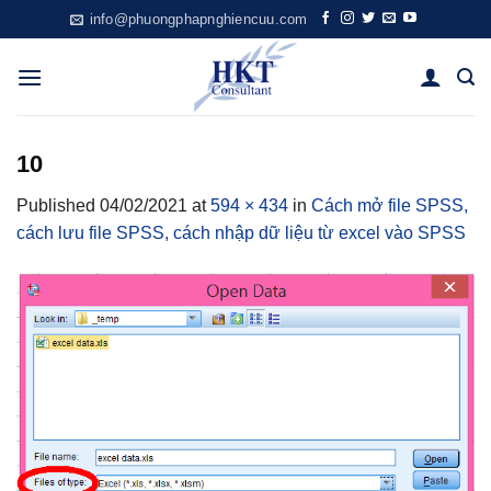
Skip
info@phuongphapnghiencuu.com
to
content
10
Published
04/02/2021
at
594 × 434
in
Cách mở file SPSS,
cách lưu file SPSS, cách nhập dữ liệu từ excel vào SPSS