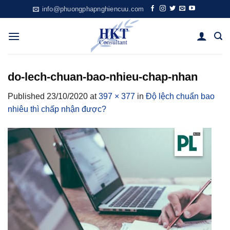
Skip
info@phuongphapnghiencuu.com
to
content
do-lech-chuan-bao-nhieu-chap-nhan
Published
23/10/2020
at
397 × 377
in
Độ lệch chuẩn bao
nhiêu thì chấp nhận được?