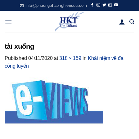
Skip
info@phuongphapnghiencuu.com
to
content
tải xuống
Published
04/11/2020
at
318 × 159
in
Khái niệm về đa
cộng tuyến