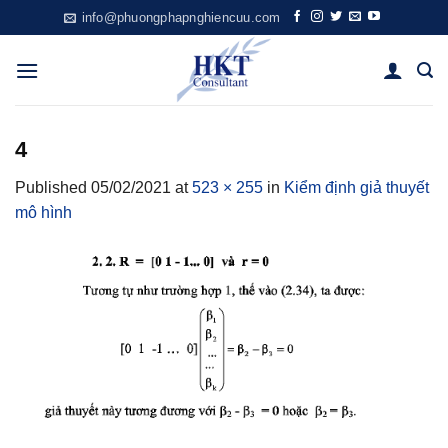
Skip
info@phuongphapnghiencuu.com
to
content
4
Published
05/02/2021
at
523 × 255
in
Kiểm định giả thuyết
mô hình