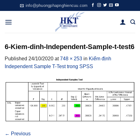
Skip
info@phuongphapnghiencuu.com
to
content
6-Kiem-dinh-Independent-Sample-t-test6
Published
24/10/2020
at
748 × 253
in
Kiểm định
Independent Sample T-Test trong SPSS
←
Previous