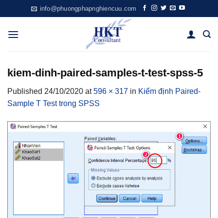
Skip
info@phuongphapnghiencuu.com
to
content
kiem-dinh-paired-samples-t-test-spss-5
Published
24/10/2020
at
596 × 317
in
Kiểm định Paired-
Sample T Test trong SPSS