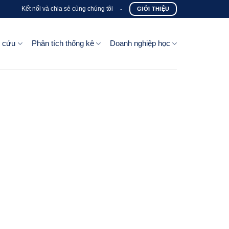
Kết nối và chia sẻ cùng chúng tôi
-
GIỚI THIỆU
n cứu
Phân tích thống kê
Doanh nghiệp học