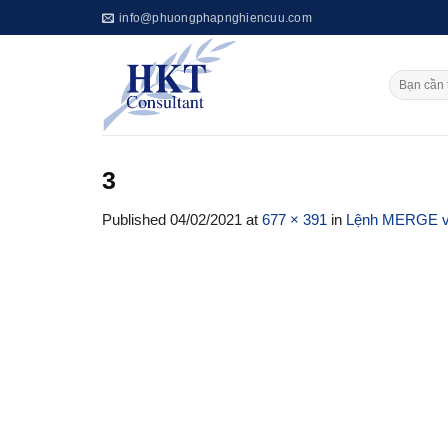
Skip
info@phuongphapnghiencuu.com
to
content
3
Published
04/02/2021
at
677 × 391
in
Lệnh MERGE và