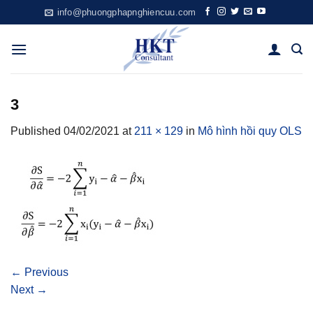
Skip
info@phuongphapnghiencuu.com
to
content
3
Published
04/02/2021
at
211 × 129
in
Mô hình hồi quy OLS
←
Previous
Next
→