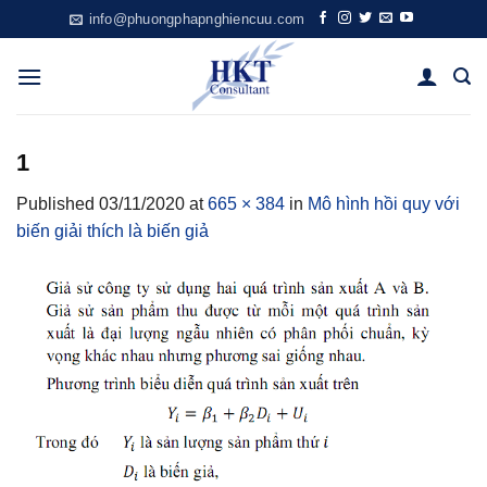
Skip
info@phuongphapnghiencuu.com
to
content
1
Published
03/11/2020
at
665 × 384
in
Mô hình hồi quy với
biến giải thích là biến giả