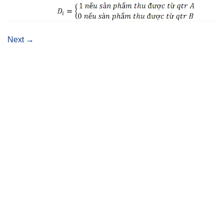
Next
→