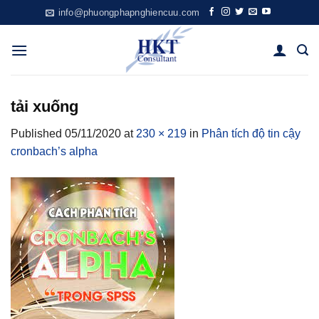
Skip
info@phuongphapnghiencuu.com
to
content
tải xuống
Published
05/11/2020
at
230 × 219
in
Phân tích độ tin cậy
cronbach’s alpha