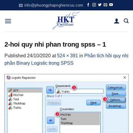
Skip
info@phuongphapnghiencuu.com
to
content
2-hoi quy nhi phan trong spss – 1
Published
24/10/2020
at
524 × 391
in
Phân tích hồi quy nhị
phân Binary Logistic trong SPSS