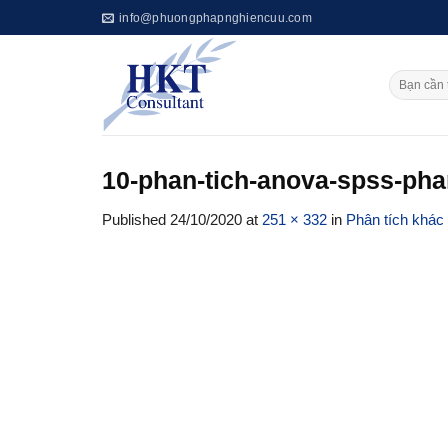
Skip
info@phuongphapnghiencuu.com
to
content
10-phan-tich-anova-spss-ph
Published
24/10/2020
at
251 × 332
in
Phân tích khác