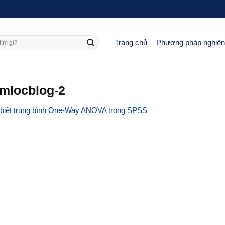
Trang chủ
Phương pháp nghiê
amlocblog-2
 biệt trung bình One-Way ANOVA trong SPSS