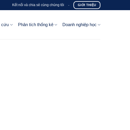
Kết nối và chia sẻ cùng chúng tôi
-
GIỚI THIỆU
n cứu
Phân tích thống kê
Doanh nghiệp học