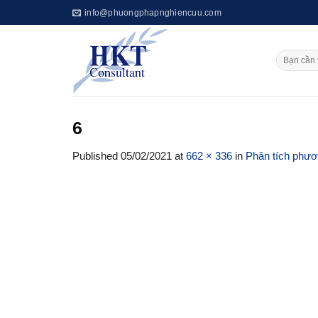
Skip
info@phuongphapnghiencuu.com
to
content
6
Published
05/02/2021
at
662 × 336
in
Phân tích phư