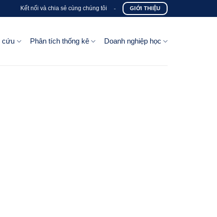
Kết nối và chia sẻ cùng chúng tôi
-
GIỚI THIỆU
n cứu
Phân tích thống kê
Doanh nghiệp học