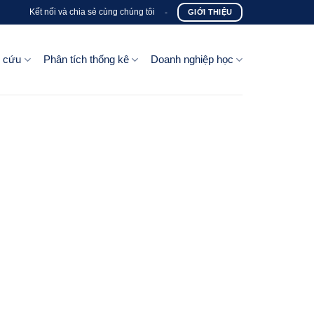
Kết nối và chia sẻ cùng chúng tôi
-
GIỚI THIỆU
n cứu
Phân tích thống kê
Doanh nghiệp học