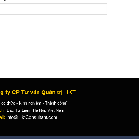
g ty CP Tư vấn Quản trị HKT
 thức - Kinh nghiệm - Thành công"
chỉ:
Bắc Từ Liêm, Hà Nội, Việt Nam
il:
Info@HktConsultant.com