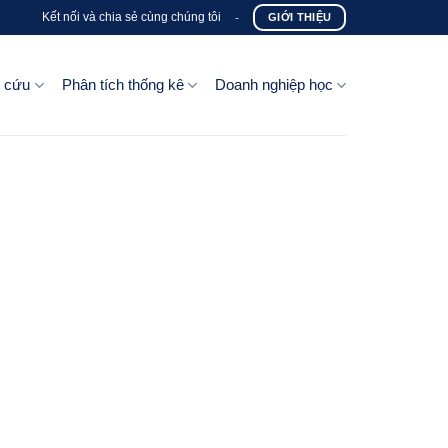
Kết nối và chia sẻ cùng chúng tôi
-
GIỚI THIỆU
n cứu
Phân tích thống kê
Doanh nghiệp học