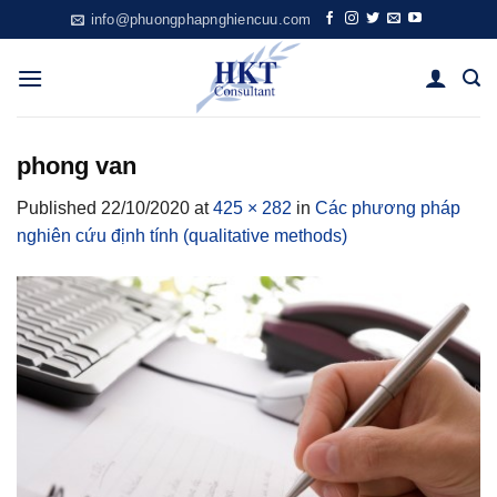
Skip
info@phuongphapnghiencuu.com
to
content
phong van
Published
22/10/2020
at
425 × 282
in
Các phương pháp
nghiên cứu định tính (qualitative methods)