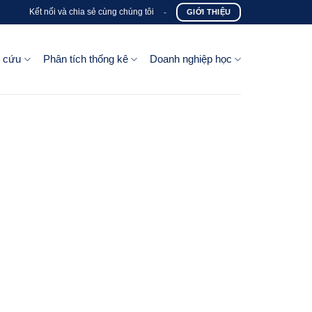
Kết nối và chia sẻ cùng chúng tôi
-
GIỚI THIỆU
n cứu
Phân tích thống kê
Doanh nghiệp học