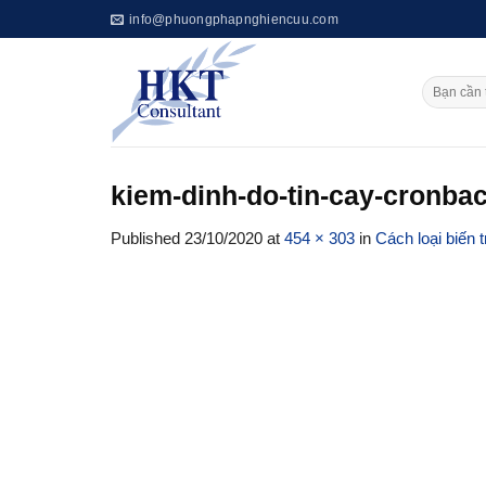
Skip
info@phuongphapnghiencuu.com
to
content
kiem-dinh-do-tin-cay-cronba
Published
23/10/2020
at
454 × 303
in
Cách loại biến