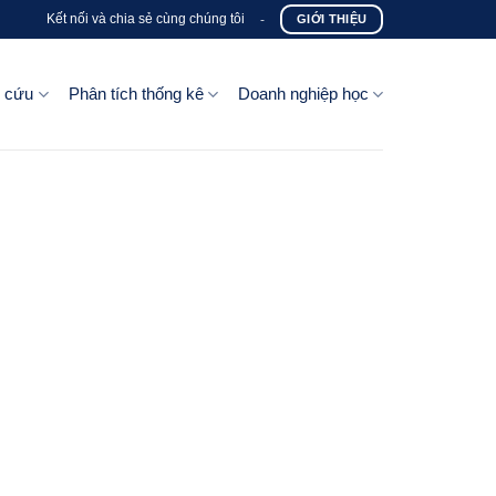
Kết nối và chia sẻ cùng chúng tôi
-
GIỚI THIỆU
n cứu
Phân tích thống kê
Doanh nghiệp học