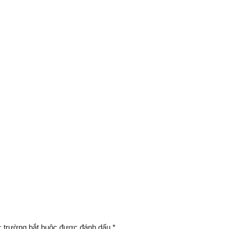
 trường bắt buộc được đánh dấu
*