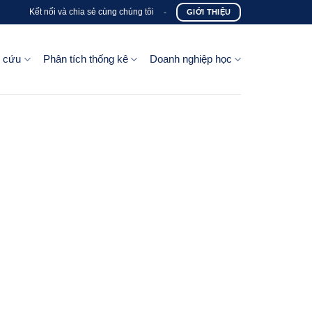
Kết nối và chia sẻ cùng chúng tôi
-
GIỚI THIỆU
n cứu
Phân tích thống kê
Doanh nghiệp học