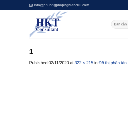
Skip
info@phuongphapnghiencuu.com
to
content
1
Published
02/11/2020
at
322 × 215
in
Đồ thị phân tán