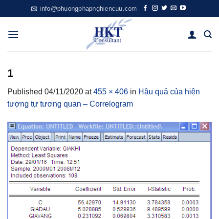
Skip
info@phuongphapnghiencuu.com
to
content
1
Published
04/11/2020
at
455 × 406
in
Hậu quả của hiện
tượng tự tương quan – Correlogram