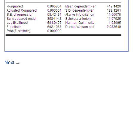
Next
→