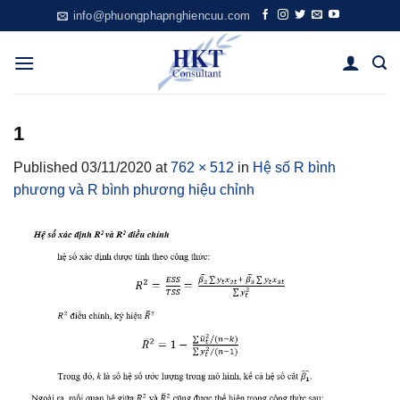
Skip
info@phuongphapnghiencuu.com
to
content
1
Published
03/11/2020
at
762 × 512
in
Hệ số R bình
phương và R bình phương hiệu chỉnh