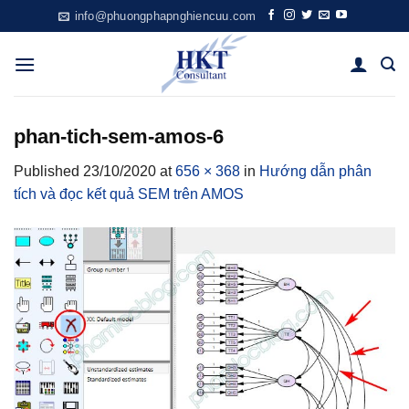
Skip
info@phuongphapnghiencuu.com
to
content
phan-tich-sem-amos-6
Published
23/10/2020
at
656 × 368
in
Hướng dẫn phân
tích và đọc kết quả SEM trên AMOS