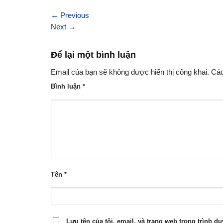
←
Previous
Next
→
Để lại một bình luận
Email của bạn sẽ không được hiển thị công khai.
Các
Bình luận
*
Tên
*
Lưu tên của tôi, email, và trang web trong trình du