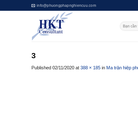
Skip
info@phuongphapnghiencuu.com
to
content
3
Published
02/11/2020
at
388 × 185
in
Ma trận hiệp p