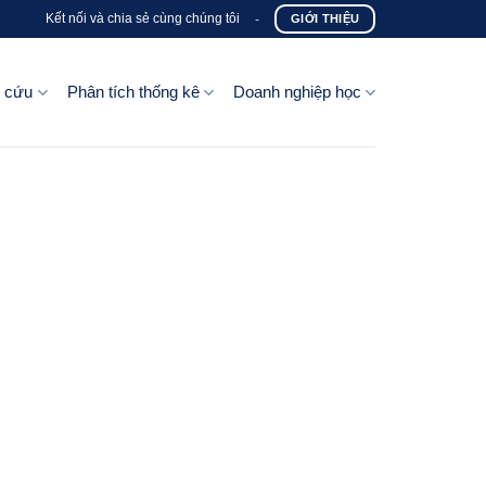
Kết nối và chia sẻ cùng chúng tôi
-
GIỚI THIỆU
n cứu
Phân tích thống kê
Doanh nghiệp học