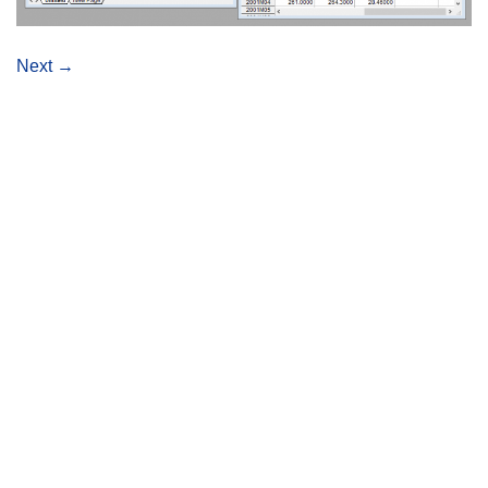
Next
→