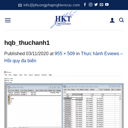
Skip
info@phuongphapnghiencuu.com
to
content
hqb_thuchanh1
Published
03/11/2020
at
955 × 509
in
Thực hành Eviews –
Hồi quy đa biến