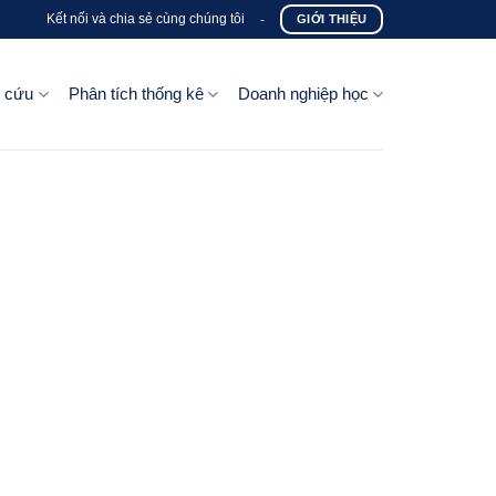
Kết nối và chia sẻ cùng chúng tôi
-
GIỚI THIỆU
n cứu
Phân tích thống kê
Doanh nghiệp học