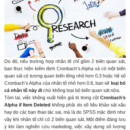
Do đó, nếu trường hợp nhân tố chỉ gồm 2 biến quan sát,
bạn thực hiện kiểm định Cronbach’s Alpha và có một biến
quan sát có tương quan biến tổng nhỏ hơn 0.3 hoặc hệ số
Cronbach’s Alpha của nhân tố nhỏ hơn 0.6, bạn sẽ
loại bỏ
cả nhân tố này đi
chứ không loại bỏ biến quan sát nữa.
Tóm lại, việc không xuất hiện giá trị trong cột
Cronbach’s
Alpha if Item Deleted
không phải do số liệu khảo sát xấu
hay do các bạn thao tác sai, mà là do SPSS mặc định như
vậy khi nhân tố chỉ có 2 biến quan sát. Một điểm đáng lưu
ý khi làm nghiên cứu marketing, việc xây dựng số lượng