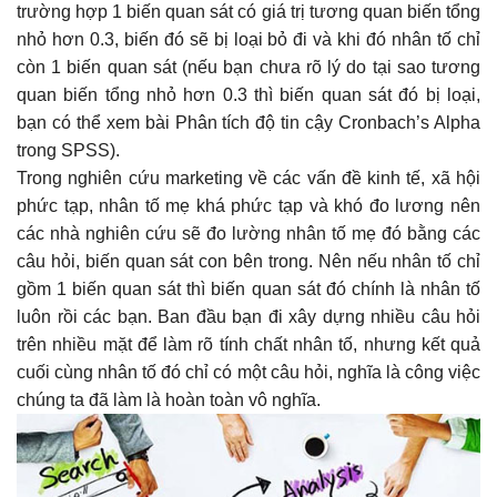
trường hợp 1 biến quan sát có giá trị tương quan biến tổng
nhỏ hơn 0.3, biến đó sẽ bị loại bỏ đi và khi đó nhân tố chỉ
còn 1 biến quan sát (nếu bạn chưa rõ lý do tại sao tương
quan biến tổng nhỏ hơn 0.3 thì biến quan sát đó bị loại,
bạn có thể xem bài Phân tích độ tin cậy Cronbach’s Alpha
trong SPSS).
Trong nghiên cứu marketing về các vấn đề kinh tế, xã hội
phức tạp, nhân tố mẹ khá phức tạp và khó đo lương nên
các nhà nghiên cứu sẽ đo lường nhân tố mẹ đó bằng các
câu hỏi, biến quan sát con bên trong. Nên nếu nhân tố chỉ
gồm 1 biến quan sát thì biến quan sát đó chính là nhân tố
luôn rồi các bạn. Ban đầu bạn đi xây dựng nhiều câu hỏi
trên nhiều mặt để làm rõ tính chất nhân tố, nhưng kết quả
cuối cùng nhân tố đó chỉ có một câu hỏi, nghĩa là công việc
chúng ta đã làm là hoàn toàn vô nghĩa.