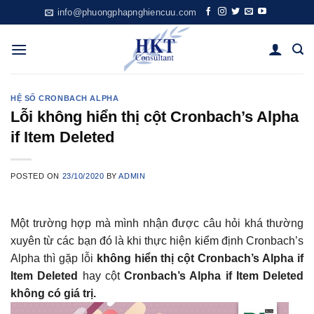
Skip
info@phuongphapnghiencuu.com
to
content
HỆ SỐ CRONBACH ALPHA
Lỗi không hiển thị cột Cronbach’s Alpha
if Item Deleted
POSTED ON
23/10/2020
BY
ADMIN
Một trường hợp mà mình nhận được câu hỏi khá thường
xuyên từ các bạn đó là khi thực hiện kiểm định Cronbach’s
Alpha thì gặp lỗi
không hiển thị cột Cronbach’s Alpha if
Item Deleted
hay cột
Cronbach’s Alpha if Item Deleted
không có giá trị.