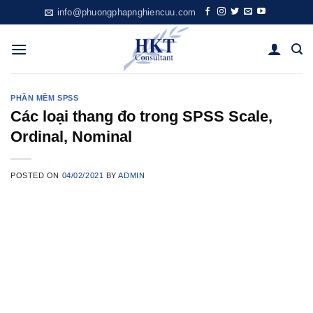
Skip
info@phuongphapnghiencuu.com
to
content
PHẦN MỀM SPSS
Các loại thang đo trong SPSS Scale,
Ordinal, Nominal
POSTED ON
04/02/2021
BY
ADMIN