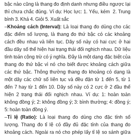
bậc nào cũng là thang đo định danh nhưng điều ngược lại
thì chưa chắc đúng. Ví dụ: Học lực: 1. Yếu, kém 2. Trung
bình 3. Khá 4. Giỏi 5. Xuất sắc
–
Khoảng cách (Interval):
Là loại thang đo dùng cho các
đặc điểm số lượng, là thang đo thứ bậc có các khoảng
cách đều nhau và liên tục. Dãy số này có hai cực ở hai
đầu dãy số thể hiện hai trạng thái đối nghịch nhau. Dữ liệu
tính toán cộng trừ có ý nghĩa. Đây là một dạng đặc biệt của
thang đo thứ bậc vì nó cho biết được khoảng cách giữa
các thứ bậc. Thông thường thang đo khoảng có dạng là
một dãy các chữ số liên tục và đều đặn từ 1 đến 5, từ 1
đến 7 hay từ 1 đến 10. Dãy số này có 2 cực ở 2 đầu thể
hiện 2 trạng thái đối nghịch nhau. Ví dụ: 1: hoàn toàn
không đồng ý; 2: không đồng ý; 3: bình thường; 4: đồng ý;
5: hoàn toàn đồng ý.
–
Tỉ lệ (Ratio):
Là loại thang đo dùng cho đặc tính số
lượng. Thang đo tỉ lệ có đầy đủ đặc tính của thang đo
khoảng cách. Ngoài ra nó cho phép lấy tỉ lệ so sánh giữa