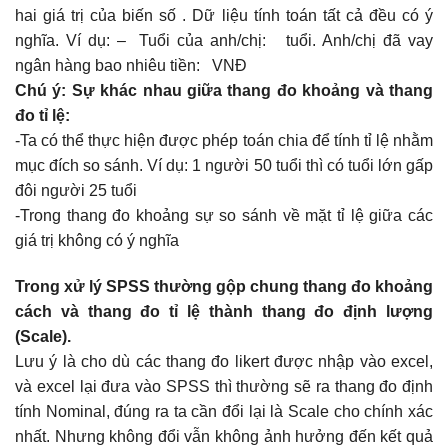
hai giá trị của biến số . Dữ liệu tính toán tất cả đều có ý
nghĩa. Ví dụ: – Tuổi của anh/chị: tuổi. Anh/chị đã vay
ngân hàng bao nhiêu tiền: VNĐ
Chú ý: Sự khác nhau giữa thang đo khoảng và thang
đo tỉ lệ:
-Ta có thể thực hiện được phép toán chia để tính tỉ lệ nhằm
mục đích so sánh. Ví dụ: 1 người 50 tuổi thì có tuổi lớn gấp
đôi người 25 tuổi
-Trong thang đo khoảng sự so sánh về mặt tỉ lệ giữa các
giá trị không có ý nghĩa
Trong xử lý SPSS thường gộp chung thang đo khoảng
cách và thang đo tỉ lệ thành thang đo định lượng
(Scale).
Lưu ý là cho dù các thang đo likert được nhập vào excel,
và excel lại đưa vào SPSS thì thường sẽ ra thang đo định
tính Nominal, đúng ra ta cần đổi lại là Scale cho chính xác
nhất. Nhưng không đổi vẫn không ảnh hưởng đến kết quả