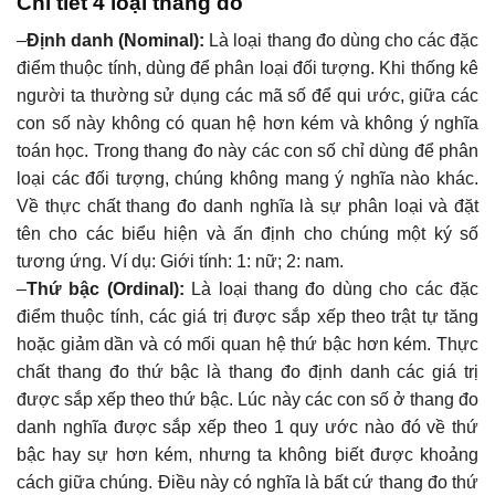
Chi tiết 4 loại thang đo
–
Định danh (Nominal):
Là loại thang đo dùng cho các đặc
điểm thuộc tính, dùng để phân loại đối tượng. Khi thống kê
người ta thường sử dụng các mã số để qui ước, giữa các
con số này không có quan hệ hơn kém và không ý nghĩa
toán học. Trong thang đo này các con số chỉ dùng để phân
loại các đối tượng, chúng không mang ý nghĩa nào khác.
Về thực chất thang đo danh nghĩa là sự phân loại và đặt
tên cho các biểu hiện và ấn định cho chúng một ký số
tương ứng. Ví dụ: Giới tính: 1: nữ; 2: nam.
–
Thứ bậc (Ordinal):
Là loại thang đo dùng cho các đặc
điểm thuộc tính, các giá trị được sắp xếp theo trật tự tăng
hoặc giảm dần và có mối quan hệ thứ bậc hơn kém. Thực
chất thang đo thứ bậc là thang đo định danh các giá trị
được sắp xếp theo thứ bậc. Lúc này các con số ở thang đo
danh nghĩa được sắp xếp theo 1 quy ước nào đó về thứ
bậc hay sự hơn kém, nhưng ta không biết được khoảng
cách giữa chúng. Điều này có nghĩa là bất cứ thang đo thứ