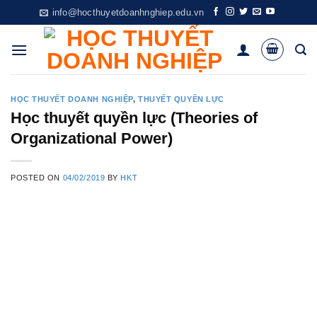
Skip
info@hocthuyetdoanhnghiep.edu.vn
to
content
HỌC THUYẾT DOANH NGHIỆP
,
THUYẾT QUYỀN LỰC
Học thuyết quyền lực (Theories of
Organizational Power)
POSTED ON
04/02/2019
BY
HKT