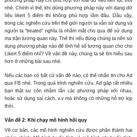
phương pháp này chỉ phù hợp với loại dữ liệu liên tục thôi
nhé. Chính vì thế, khi dùng phương pháp này với dạng dữ
liệu likert 5 điểm thì không phù hợp lắm đâu. Dẫu vậy,
trong các nghiên cứu trên thế giới người ta vẫn sử dụng và
người ta “treated” nghĩa là nhắm mắt cho qua để sử dụng
ma trận tương quan này. Thế thì nếu đúng chúng ta nên sử
dụng phương pháp nào để tính hệ số tương quan cho cho
Likert 5 điểm nhỉ? Về vấn đề này, chúng ta sẽ tìm hiểu sau
hơn ở những bài sau nhé.
Nếu các bạn có bất cứ vấn đề nào, có thể nhắn tin cho Ad
qua FB nhé. Trong quá trình nghiên cứu, Ad gặp rất nhiều
bạn thật sự còn nhầm lẫn các phương pháp với nhau,
hoặc sử dụng sai cách, v.v mà không có những hỗ trợ kịp
thời.
Vấn đề 2: Khi chạy mô hình hồi quy
Về cơ bản, các mô hình nghiên cứu được phân thành hai