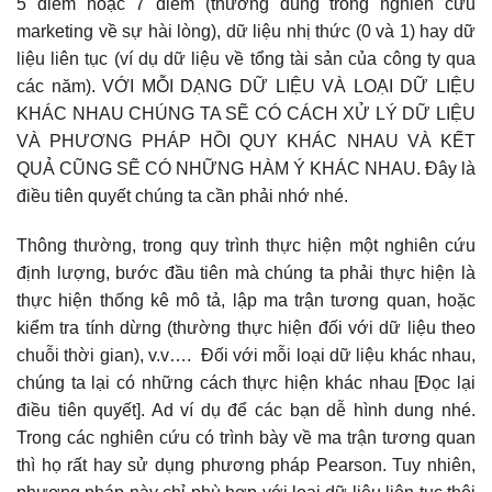
5 điểm hoặc 7 điểm (thường dùng trong nghiên cứu
marketing về sự hài lòng), dữ liệu nhị thức (0 và 1) hay dữ
liệu liên tục (ví dụ dữ liệu về tổng tài sản của công ty qua
các năm). VỚI MỖI DẠNG DỮ LIỆU VÀ LOẠI DỮ LIỆU
KHÁC NHAU CHÚNG TA SẼ CÓ CÁCH XỬ LÝ DỮ LIỆU
VÀ PHƯƠNG PHÁP HỒI QUY KHÁC NHAU VÀ KẾT
QUẢ CŨNG SẼ CÓ NHỮNG HÀM Ý KHÁC NHAU. Đây là
điều tiên quyết chúng ta cần phải nhớ nhé.
Thông thường, trong quy trình thực hiện một nghiên cứu
định lượng, bước đầu tiên mà chúng ta phải thực hiện là
thực hiện thống kê mô tả, lập ma trận tương quan, hoặc
kiểm tra tính dừng (thường thực hiện đối với dữ liệu theo
chuỗi thời gian), v.v…. Đối với mỗi loại dữ liệu khác nhau,
chúng ta lại có những cách thực hiện khác nhau [Đọc lại
điều tiên quyết]. Ad ví dụ để các bạn dễ hình dung nhé.
Trong các nghiên cứu có trình bày về ma trận tương quan
thì họ rất hay sử dụng phương pháp Pearson. Tuy nhiên,