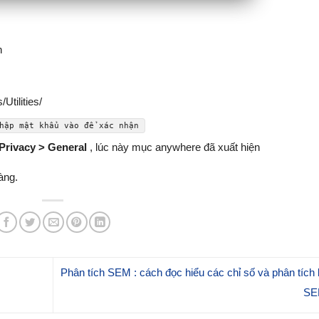
n
Utilities/
hập mật khẩu vào để xác nhận
 Privacy > General
, lúc này mục anywhere đã xuất hiện
àng.
Phân tích SEM : cách đọc hiểu các chỉ số và phân tích 
S