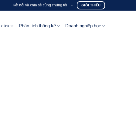
Kết nối và chia sẻ cùng chúng tôi
-
GIỚI THIỆU
n cứu
Phân tích thống kê
Doanh nghiệp học