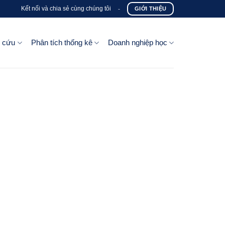
Kết nối và chia sẻ cùng chúng tôi
-
GIỚI THIỆU
n cứu
Phân tích thống kê
Doanh nghiệp học