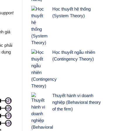
Học thuyết hệ thống
 support
(System Theory)
nh giá
ộc phải
g dụng
Học thuyết ngẫu nhiên
(Contingency Theory)
Thuyết hành vi doanh
nghiệp (Behavioral theory
of the firm)