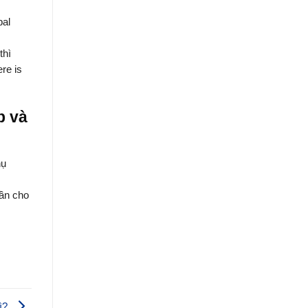
pal
thì
re is
p và
hụ
lần cho
gì?