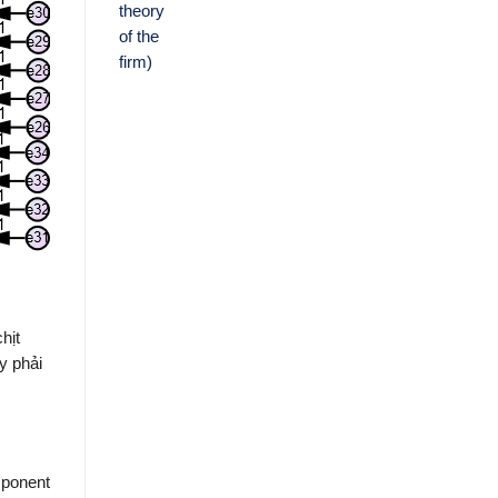
hịt
y phải
mponent