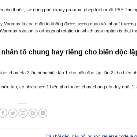
ến phụ thuộc, sử dụng phép xoay promax, phép trích xuất PAF Princi
ay Varimax là các nhân tố không được tương quan với nhau( thường 
arimax rotation is orthogonal rotation in which assumption is that the
 nhân tố chung hay riêng cho biến độc lậ
ộc: chạy efa 2 lần riêng biệt: lần 1 cho biến độc lập, lần 2 cho biến p
phức tạp, có nhiều hơn 1 biến phụ thuộc: chạy chung efa duy nhất 1 
Câu hỏi đảo, câu hỏi ngược reverse code là 