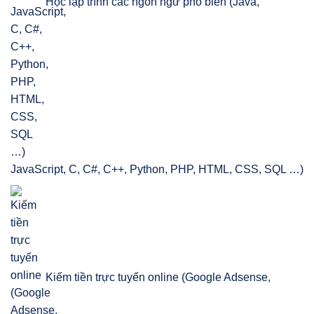
Học lập trình các ngôn ngữ phổ biến (Java,
JavaScript, C, C#, C++, Python, PHP, HTML, CSS, SQL …)
Kiếm tiền trực tuyến online (Google Adsense,