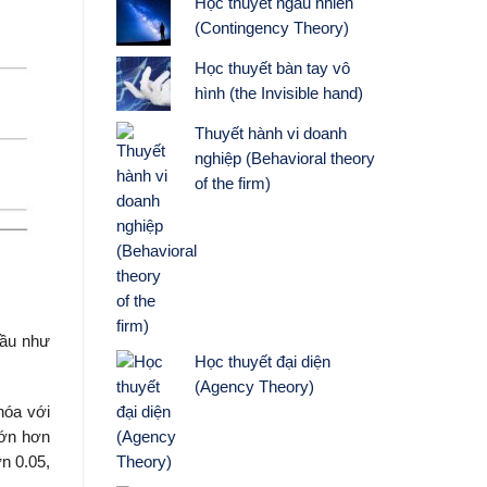
Học thuyết ngẫu nhiên
(Contingency Theory)
Học thuyết bàn tay vô
hình (the Invisible hand)
Thuyết hành vi doanh
nghiệp (Behavioral theory
of the firm)
hầu như
Học thuyết đại diện
(Agency Theory)
hóa với
lớn hơn
ơn 0.05,