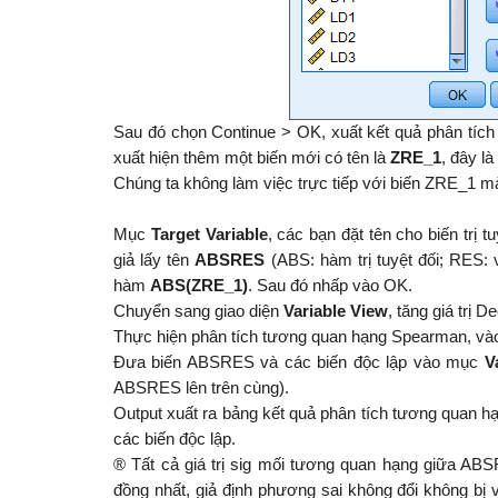
Sau đó chọn Continue > OK, xuất kết quả phân tích h
xuất hiện thêm một biến mới có tên là
ZRE_1
, đây l
Chúng ta không làm việc trực tiếp với biến ZRE_1 mà 
Mục
Target Variable
, các bạn đặt tên cho biến trị 
giả lấy tên
ABSRES
(ABS: hàm trị tuyệt đối; RES: 
hàm
ABS(ZRE_1)
. Sau đó nhấp vào OK.
Chuyển sang giao diện
Variable View
, tăng giá trị
Thực hiện phân tích tương quan hạng Spearman, v
Đưa biến ABSRES và các biến độc lập vào mục
V
ABSRES lên trên cùng).
Output xuất ra bảng kết quả phân tích tương quan hạ
các biến độc lập.
® Tất cả giá trị sig mối tương quan hạng giữa ABS
đồng nhất, giả định phương sai không đổi không bị v