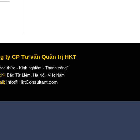
g ty CP Tư vấn Quản trị HKT
 thức - Kinh nghiệm - Thành công"
chỉ:
Bắc Từ Liêm, Hà Nội, Việt Nam
il:
Info@HktConsultant.com