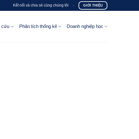
Kết nối và chia sẻ cùng chúng tôi
-
GIỚI THIỆU
n cứu
Phân tích thống kê
Doanh nghiệp học