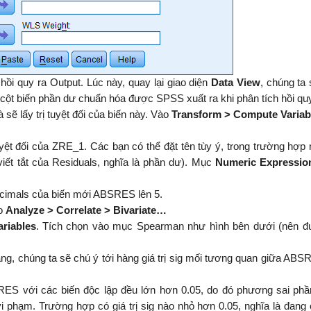
ồi quy ra Output. Lúc này, quay lại giao diện
Data View
, chúng ta 
à cột biến phần dư chuẩn hóa được SPSS xuất ra khi phân tích hồi qu
sẽ lấy trị tuyệt đối của biến này. Vào
Transform > Compute Varia
tuyệt đối của ZRE_1. Các bạn có thể đặt tên tùy ý, trong trường hợp 
viết tắt của Residuals, nghĩa là phần dư). Mục
Numeric Expressio
 Decimals của biến mới ABSRES lên 5.
ào
Analyze > Correlate > Bivariate…
ariables
. Tích chọn vào mục Spearman như hình bên dưới (nên đ
ng, chúng ta sẽ chú ý tới hàng giá trị sig mối tương quan giữa ABS
RES với các biến độc lập đều lớn hơn 0.05, do đó phương sai phầ
i phạm. Trường hợp có giá trị sig nào nhỏ hơn 0.05, nghĩa là đang 