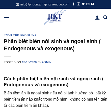
Skip
info@phuongphapnghiencuu.com
to
content
PHẦN MỀM SMARTPLS
Phân biệt biến nội sinh và ngoại sinh (
Endogenous và exogenous)
POSTED ON
28/10/2020
BY
ADMIN
Cách phân biệt biến nội sinh và ngoại sinh (
Endogenous và exogenous)
Biến tiềm ẩn là ngoại sinh nếu nó bị ảnh hưởng bởi bất kỳ
biến tiềm ẩn nào khác trong mô hình (không có mũi tên đến
từ các biến tiềm ẩn khác).