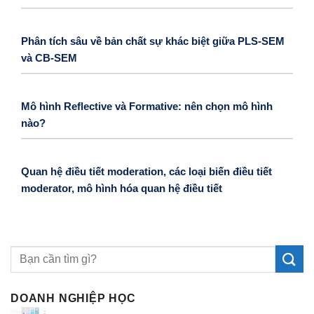
Phân tích sâu về bản chất sự khác biệt giữa PLS-SEM
và CB-SEM
Mô hình Reflective và Formative: nên chọn mô hình
nào?
Quan hệ điều tiết moderation, các loại biến điều tiết
moderator, mô hình hóa quan hệ điều tiết
DOANH NGHIỆP HỌC