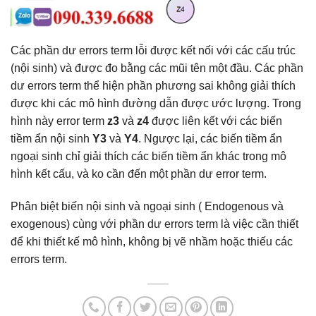
Các phần dư errors term lỗi được kết nối với các cấu trúc
(nội sinh) và được đo bằng các mũi tên một đầu. Các phần
dư errors term thể hiện phần phương sai không giải thích
được khi các mô hình đường dẫn được ước lượng. Trong
hình này error term
z3
và
z4
được liên kết với các biến
tiềm ẩn nội sinh
Y3
và
Y4
. Ngược lại, các biến tiềm ẩn
ngoại sinh chỉ giải thích các biến tiềm ẩn khác trong mô
hình kết cấu, và ko cần đến một phần dư error term.
Phân biệt biến nội sinh và ngoại sinh ( Endogenous và
exogenous) cùng với phần dư errors term là việc cần thiết
để khi thiết kế mô hình, không bị vẽ nhầm hoặc thiếu các
errors term.