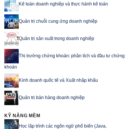
Kế toán doanh nghiệp và thực hành kế toán
Quản trị chuỗi cung ứng doanh nghiệp
Quản trị sản xuất trong doanh nghiệp
Thị trường chứng khoán: phân tích và đầu tư chứng
khoán
Kinh doanh quốc tế và Xuất nhập khẩu
Quản trị bán hàng doanh nghiệp
KỸ NĂNG MỀM
Học lập trình các ngôn ngữ phổ biến (Java,