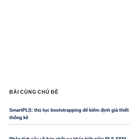
BÀI CÙNG CHỦ ĐỀ
SmartPLS: thủ tục bootstrapping để kiểm định giả thiết
thống kê
Phân tích sâu về bản chất sự khác biệt giữa PLS-SEM