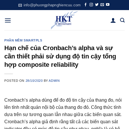
Skip
info@phuongphapnghiencuu.com
to
content
PHẦN MỀM SMARTPLS
Hạn chế của Cronbach’s alpha và sự
cần thiết phải sử dụng độ tin cậy tổng
hợp composite reliability
POSTED ON
28/10/2020
BY
ADMIN
Cronbach’s alpha dùng để đo độ tin cậy của thang đo, nói
lên tính nhất quán nội bộ của thang đo đó. Công thức tính
dựa trên sự tương quan lẫn nhau giữa các biến quan sát.
Cronbach’s alpha giả định rằng tất cả các biến quan sát
indicator đều có mức độ tin cậy như nhau, nghĩa là có hệ