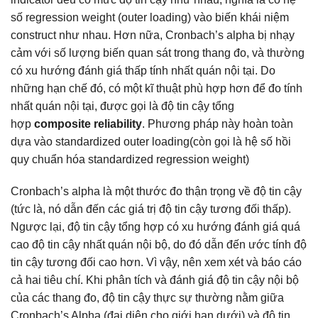
số regression weight (outer loading) vào biến khái niệm
construct như nhau. Hơn nữa, Cronbach’s alpha bị nhạy
cảm với số lượng biến quan sát trong thang đo, và thường
có xu hướng đánh giá thấp tính nhất quán nội tại. Do
những hạn chế đó, có một kĩ thuật phù hợp hơn để đo tính
nhất quán nội tại, được gọi là độ tin cậy tổng
hợp
composite reliability
. Phương pháp này hoàn toàn
dựa vào standardized outer loading(còn gọi là hệ số hồi
quy chuẩn hóa standardized regression weight)
Cronbach’s alpha là một thước đo thận trọng về độ tin cậy
(tức là, nó dẫn đến các giá trị độ tin cậy tương đối thấp).
Ngược lại, độ tin cậy tổng hợp có xu hướng đánh giá quá
cao độ tin cậy nhất quán nội bộ, do đó dẫn đến ước tính độ
tin cậy tương đối cao hơn. Vì vậy, nên xem xét và báo cáo
cả hai tiêu chí. Khi phân tích và đánh giá độ tin cậy nội bộ
của các thang đo, độ tin cậy thực sự thường nằm giữa
Cronbach’s Alpha (đại diện cho giới hạn dưới) và độ tin