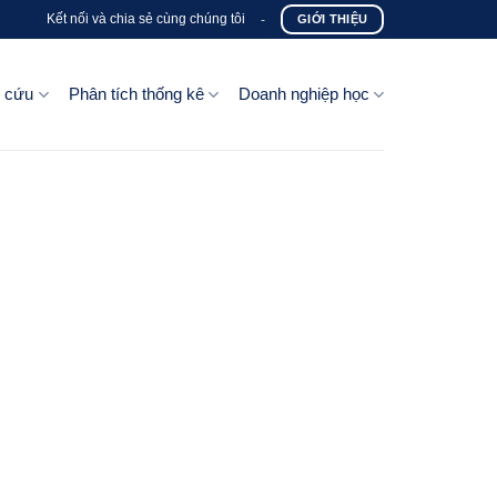
Kết nối và chia sẻ cùng chúng tôi
-
GIỚI THIỆU
n cứu
Phân tích thống kê
Doanh nghiệp học