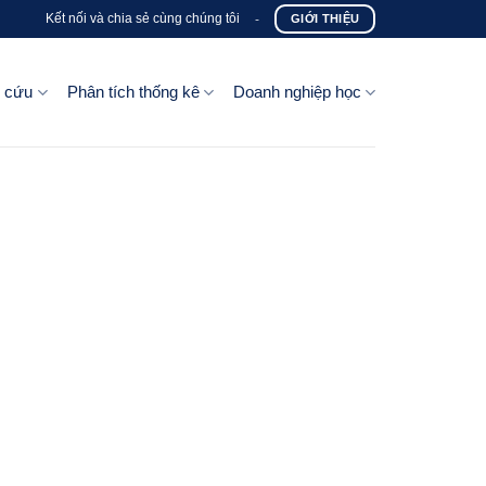
Kết nối và chia sẻ cùng chúng tôi
-
GIỚI THIỆU
n cứu
Phân tích thống kê
Doanh nghiệp học