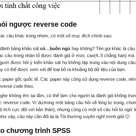
hỏi ngược reverse code
 các câu khác trong nhóm, có một số mục đích chính sau:
 đánh bảng khảo sát
có…buồn ngủ
hay không? Tên gọi khác là câu h
 các câu trong nhân tố được đánh giá ở mức cao(4..5 chẳng hạn) mà 
ời được hỏi ý kiến khảo sát họ không tập trung vào nội dung câu 
y có thể được xem xét để loại bỏ ra khoảng bộ dữ liệu của bạn.
c paper gốc quốc tế. Các paper này cũng sử dụng reverse code, nên
everse code theo.
nghe không êm tai lắm, có thể làm cho người ta đánh giá không trun
c reverse code. Ví dụ:trong một bảng câu hỏi về lòng tự trọng, chún
 độ tích cực đối với bản thân), nhưng cũng có một số câu hỏi từ ngữ 
à như vậy, câu này cần đổi lại là Tôi thường xuyên nghĩ mình giỏi 🙂
ào chương trình SPSS