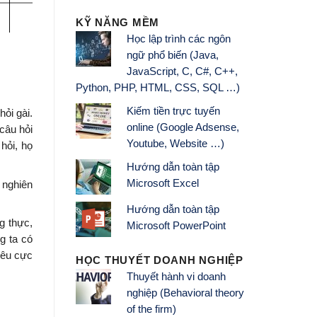
KỸ NĂNG MỀM
Học lập trình các ngôn
ngữ phổ biến (Java,
JavaScript, C, C#, C++,
Python, PHP, HTML, CSS, SQL …)
Kiếm tiền trực tuyến
ỏi gài.
online (Google Adsense,
câu hỏi
Youtube, Website …)
hỏi, họ
Hướng dẫn toàn tập
Microsoft Excel
 nghiên
Hướng dẫn toàn tập
g thực,
Microsoft PowerPoint
g ta có
tiêu cực
HỌC THUYẾT DOANH NGHIỆP
Thuyết hành vi doanh
nghiệp (Behavioral theory
of the firm)