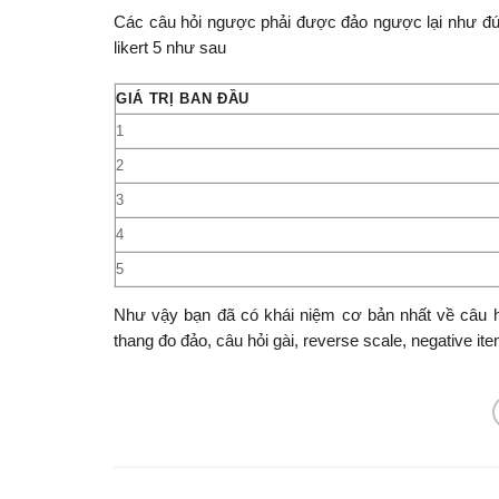
Các câu hỏi ngược phải được đảo ngược lại như đún
likert 5 như sau
GIÁ TRỊ BAN ĐẦU
1
2
3
4
5
Như vậy bạn đã có khái niệm cơ bản nhất về câu hỏ
thang đo đảo, câu hỏi gài, reverse scale, negative it