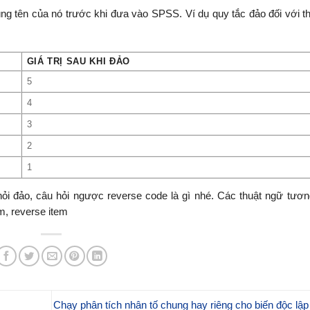
g tên của nó trước khi đưa vào SPSS. Ví dụ quy tắc đảo đối với t
GIÁ TRỊ SAU KHI ĐẢO
5
4
3
2
1
i đảo, câu hỏi ngược reverse code là gì nhé. Các thuật ngữ tương
em, reverse item
Chạy phân tích nhân tố chung hay riêng cho biến độc lập