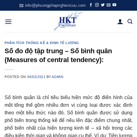
Skip
info@phuongphapnghiencuu.com
to
content
PHÂN TÍCH THỐNG KÊ & KINH TẾ LƯỢNG
Số đo độ tập trung – Số bình quân
(Measures of central tendency):
POSTED ON
04/02/2021
BY
ADMIN
Số bình quân là chỉ tiêu biếu hiện mức độ điển hình của
một tổng thể gồm nhiều đơn vị cùng loại được xác định
theo một tiêu thức nào đó. Số bình quân được sử dụng
phổ biến trong thống kê đế nêu lên đặc điếm chung nhất,
phổ biến nhất của hiện tượng kinh tế – xã hội trong các
điều kiện thời gian và không gian cụ thế. Ví dụ: Tiền lương