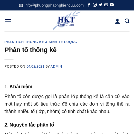
Skip
info@phuongphapnghiencuu.com
to
content
PHÂN TÍCH THỐNG KÊ & KINH TẾ LƯỢNG
Phân tổ thống kê
POSTED ON
04/02/2021
BY
ADMIN
1. Khái niệm
Phân tổ còn được gọi là phân lớp thống kê là căn cứ vào
một hay một số tiêu thức để chia các đơn vị tổng thể ra
thành nhiều tổ (lớp, nhóm) có tính chất khác nhau.
2. Nguyên tắc phân tổ